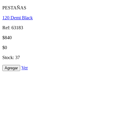
PESTAÑAS
120 Demi Black
Ref: 63183
$840
$0
Stock: 37
Ver
Agregar